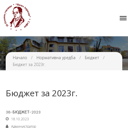
Начало
38 ОУ ВАСИЛ АПРИЛОВ
Училището
Нормативна уредба
Прием
Проекти и дейности
Начало
/
Нормативна уредба
/
Бюджет
/
Бюджет за 2023г.
Седмично разписание
Галерия
Контакти
Бюджет за 2023г.
38-БЮДЖЕТ-2023
18.10.2023
Администратор