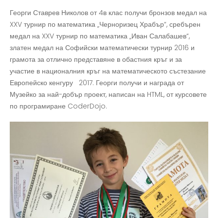
Георги Ставрев Николов от 4в клас получи бронзов медал на
XXV турнир по математика „Черноризец Храбър“, сребърен
медал на XXV турнир по математика „Иван Салабашев“,
златен медал на Софийски математически турнир 2016 и
грамота за отлично представяне в обастния кръг и за
участие в националния кръг на математическото състезание
Европейско кенгуру 2017. Георги получи и награда от
Музейко за най-добър проект, написан на HTML, от курсовете
по програмиране CoderDojo.