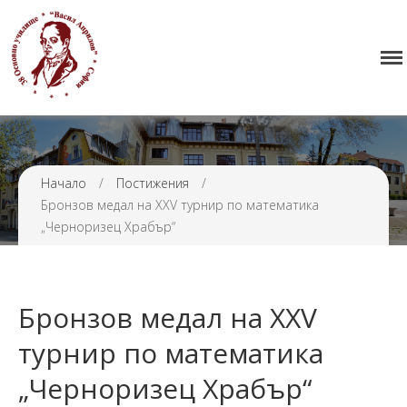
Начало
38 ОУ ВАСИЛ АПРИЛОВ
Училището
Нормативна уредба
Прием
Начало
/
Постижения
/
Проекти и дейности
Бронзов медал на XXV турнир по математика
Седмично разписание
„Черноризец Храбър“
Галерия
Контакти
Бронзов медал на XXV
турнир по математика
„Черноризец Храбър“