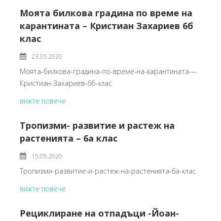
Моята билкова градина по време на
карантината – Кристиан Захариев 6б
клас
23.05.2020
Моята-билкова-градина-по-време-на-карантината-–-
Кристиан-Захариев-6б-клас
вижте повече
Тропизми- развитие и растеж на
растенията – 6а клас
15.05.2020
Тропизми-развитие-и-растеж-на-растенията-6а-клас
вижте повече
Рециклиране на отпадъци -Йоан-