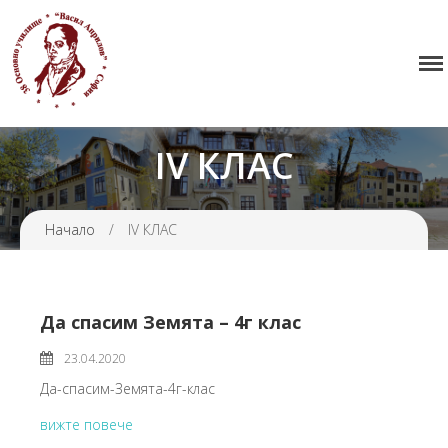
38 ОУ ВАСИЛ АПРИЛОВ
Начало
Училището
IV КЛАС
Нормативна уредба
Прием
Проекти и дейности
Начало
/
IV КЛАС
Седмично разписание
Галерия
Контакти
Да спасим Земята – 4г клас
23.04.2020
Да-спасим-Земята-4г-клас
вижте повече