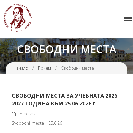
38 ОУ ВАСИЛ АПРИЛОВ
Начало
Училището
СВОБОДНИ МЕСТА
Нормативна уредба
Прием
Проекти и дейности
Начало
/
Прием
/
Свободни места
Седмично разписание
Галерия
СВОБОДНИ МЕСТА ЗА УЧЕБНАТА 2026-
Контакти
2027 ГОДИНА КЪМ 25.06.2026 г.
25.06.2026
Svobodni_mesta - 25.6.26