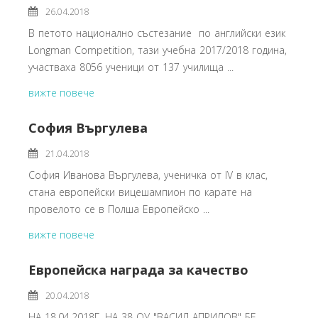
26.04.2018
В петото национално състезание по английски език
Longman Competition, тази учебна 2017/2018 година,
участваха 8056 ученици от 137 училища ...
вижте повече
София Въргулева
21.04.2018
София Иванова Въргулева, ученичка от IV в клас,
стана европейски вицешампион по карате на
провелото се в Полша Европейско ...
вижте повече
Европейска награда за качество
20.04.2018
НА 18.04.2018Г. НА 38 ОУ "ВАСИЛ АПРИЛОВ" БЕ