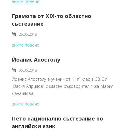
вижте повече
Грамота от XIX-то областно
състезание
25.05.2018
вижте повече
Йоанис Апостолу
05.05.2018
Йоанис Апостолу е ученик от 1 „г“ клас в 38 ОУ
„Васил Априлов“ с класен ръководител г-жа Мария
Данаилова. ...
вижте повече
Пето национално състезание по
английски език