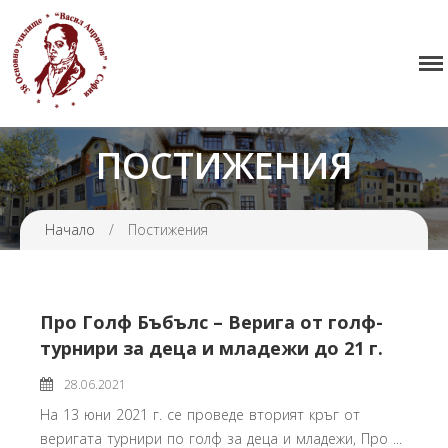
38 ОУ ВАСИЛ АПРИЛОВ
Начало
Училището
ПОСТИЖЕНИЯ
Нормативна уредба
Прием
Начало
/
Постижения
Проекти и дейности
Седмично разписание
Галерия
Про Голф Бъбълс – Верига от голф-
Контакти
турнири за деца и младежи до 21 г.
28.06.2021
На 13 юни 2021 г. се проведе вторият кръг от
веригата турнири по голф за деца и младежи, Про ...