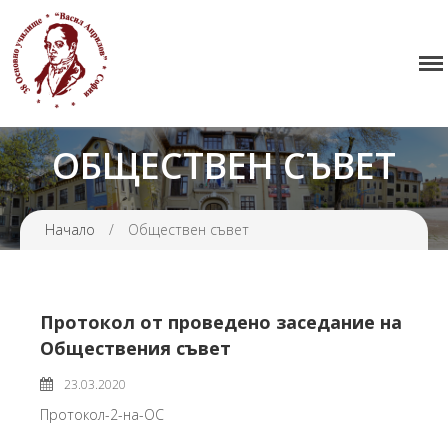
38 ОУ ВАСИЛ АПРИЛОВ
Начало
Училището
Нормативна уредба
ОБЩЕСТВЕН СЪВЕТ
Прием
Проекти и дейности
Начало
/
Обществен съвет
Седмично разписание
Галерия
Контакти
Протокол от проведено заседание на
Обществения съвет
23.03.2020
Протокол-2-на-ОС