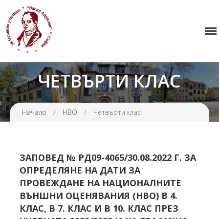
Начало
38 ОУ ВАСИЛ АПРИЛОВ
Училището
Нормативна уредба
ЧЕТВЪРТИ КЛАС
Прием
Проекти и дейности
Начало
/
НВО
/
Четвърти клас
Седмично разписание
Галерия
Контакти
ЗАПОВЕД № РД09-4065/30.08.2022 Г. ЗА
ОПРЕДЕЛЯНЕ НА ДАТИ ЗА
ПРОВЕЖДАНЕ НА НАЦИОНАЛНИТЕ
ВЪНШНИ ОЦЕНЯВАНИЯ (НВО) В 4.
КЛАС, В 7. КЛАС И В 10. КЛАС ПРЕЗ