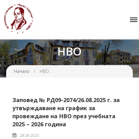
38 ОУ ВАСИЛ АПРИЛОВ
Начало
Училището
НВО
Нормативна уредба
Прием
Начало
/
НВО
Проекти и дейности
Седмично разписание
Галерия
Заповед № РД09-2074/26.08.2025 г. за
Контакти
утвърждаване на график за
провеждане на НВО през учебната
2025 – 2026 година
28.08.2025