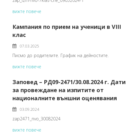
zap_izm-nvo-7klas-che_09052024-1
вижте повече
Кампания по прием на ученици в VIII
клас
07.03.2025
Писмо до родителите. График на дейностите.
вижте повече
Заповед – РД09-2471/30.08.2024 г. Дати
за провеждане на изпитите от
националните външни оценявания
03.09.2024
zap2471_nvo_30082024
вижте повече